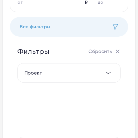
₽
от
до
Приёмка апартаментов
Все фильтры
Избранное
Фильтры
Сбросить
Сравнение
Выбрать апартаменты
Проекты
Велнес Панорама
Тургояк Резорт
Фабрика отдыха
Баден-Баден Еткуль