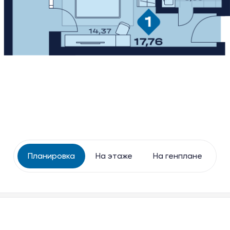
Тургояк Резорт
Баден-Баден Еткуль
The Therme
Планировка
На этаже
На генплане