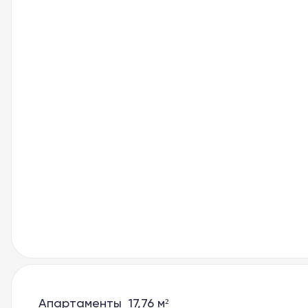
Проекты
Велнес Панорама
Фабрика отдыха
Баден-Баден Таватуй
8 800 10-11-888
apart@baden-baden.ru
Апартаменты 17,76 м²