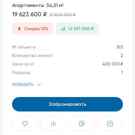
Апартаменты 54,51 м²
Баден-Баден Таватуй
The Therme
19 623 600 ₽
21 804 000 ₽
Увильды Резорт
Скидка 10%
+2 551 000 ₽
8 800 10-11-888
apart@baden-baden.ru
№ объекта
301
Количество комнат
2
Цена за м²
400 000 ₽
Подъезд
1
ПОКАЗАТЬ
Забронировать