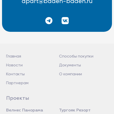
apart@baden-baden.ru
Главная
Способы покупки
Новости
Документы
Контакты
О компании
Партнерам
Проекты
Велнес Панорама
Тургояк Резорт