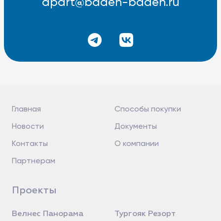
apart@baden-baden.ru
Главная
Способы покупки
Новости
Документы
Контакты
О компании
Партнерам
Проекты
Велнес Панорама
Тургояк Резорт