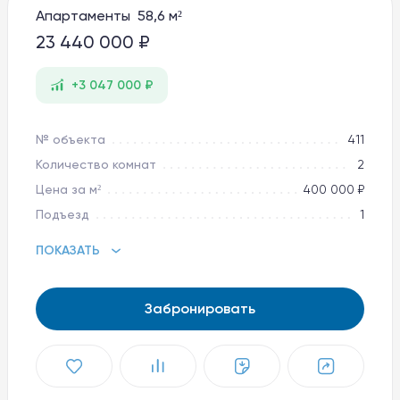
Апартаменты 58,6 м²
Баден-Баден Таватуй
The Therme
23 440 000 ₽
Увильды Резорт
+3 047 000 ₽
8 800 10-11-888
apart@baden-baden.ru
№ объекта
411
Количество комнат
2
Цена за м²
400 000 ₽
Подъезд
1
ПОКАЗАТЬ
Забронировать