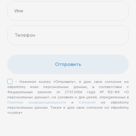
Имя
Телефон
Отправить
- Нажимая кнопку «Отправить», я даю свое согласие на
обработку моих персональных данных, в соответствии с
Федеральным законом от 27.07.2006 года №152-ФЗ «О
персональных данных», на условиях и для целей, определенных в
Политике конфиденциальности
и
Согласии
на обработку
персональных данных. Также я даю свое согласие на обработку
«cookie»