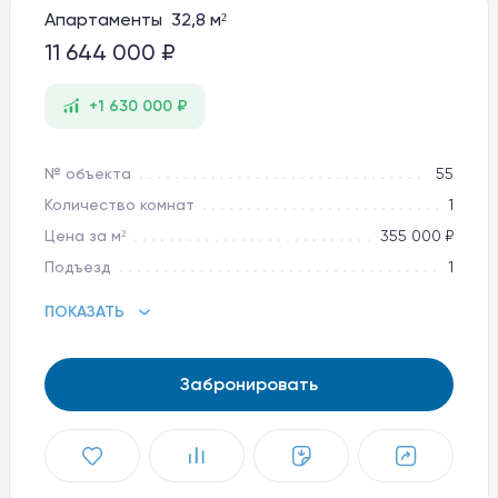
Апартаменты 32,8 м²
Баден-Баден Таватуй
The Therme
11 644 000 ₽
Увильды Резорт
+1 630 000 ₽
8 800 10-11-888
apart@baden-baden.ru
№ объекта
55
Количество комнат
1
Цена за м²
355 000 ₽
Подъезд
1
ПОКАЗАТЬ
Забронировать