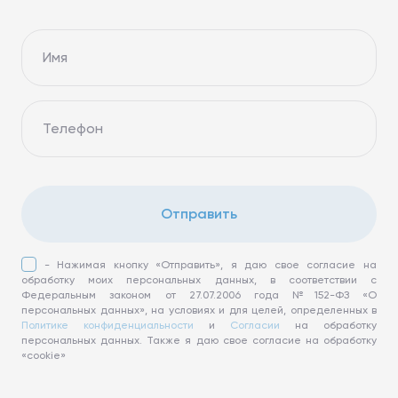
Имя
Телефон
Отправить
- Нажимая кнопку «Отправить», я даю свое согласие на
обработку моих персональных данных, в соответствии с
Федеральным законом от 27.07.2006 года №152-ФЗ «О
персональных данных», на условиях и для целей, определенных в
Политике конфиденциальности
и
Согласии
на обработку
персональных данных. Также я даю свое согласие на обработку
«cookie»