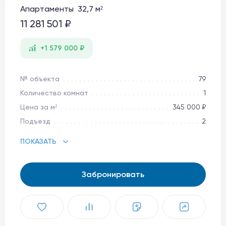
Апартаменты 32,7 м²
Баден-Баден Таватуй
The Therme
11 281 501 ₽
8 800 10-11-888
+1 579 000 ₽
apart@baden-baden.ru
№ объекта
79
Количество комнат
1
Цена за м²
345 000 ₽
Подъезд
2
ПОКАЗАТЬ
Забронировать