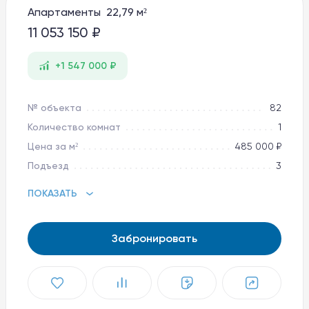
Апартаменты 22,79 м²
Баден-Баден Таватуй
The Therme
11 053 150 ₽
8 800 10-11-888
+1 547 000 ₽
apart@baden-baden.ru
№ объекта
82
Количество комнат
1
Цена за м²
485 000 ₽
Подъезд
3
ПОКАЗАТЬ
Забронировать