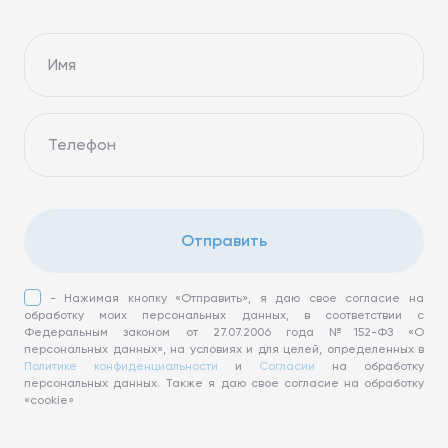
Имя
Телефон
Отправить
- Нажимая кнопку «Отправить», я даю свое согласие на
обработку моих персональных данных, в соответствии с
Федеральным законом от 27.07.2006 года №152-ФЗ «О
персональных данных», на условиях и для целей, определенных в
Политике конфиденциальности
и
Согласии
на обработку
персональных данных. Также я даю свое согласие на обработку
«cookie»