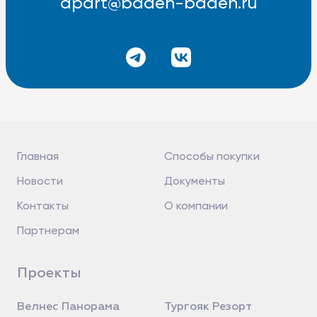
apart@baden-baden.ru
Главная
Способы покупки
Новости
Документы
Контакты
О компании
Партнерам
Проекты
Велнес Панорама
Тургояк Резорт