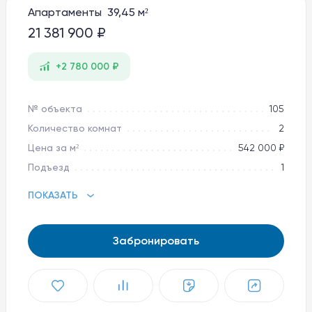
Апартаменты 39,45 м²
Баден-Баден Таватуй
The Therme
21 381 900 ₽
Увильды Резорт
+2 780 000 ₽
8 800 10-11-888
apart@baden-baden.ru
№ объекта
105
Количество комнат
2
Цена за м²
542 000 ₽
Подъезд
1
ПОКАЗАТЬ
Забронировать