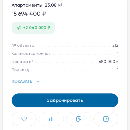
Апартаменты 23,08 м²
Баден-Баден Таватуй
The Therme
15 694 400 ₽
8 800 10-11-888
+2 040 000 ₽
apart@baden-baden.ru
№ объекта
212
Количество комнат
1
Цена за м²
680 000 ₽
Подъезд
1
ПОКАЗАТЬ
Забронировать