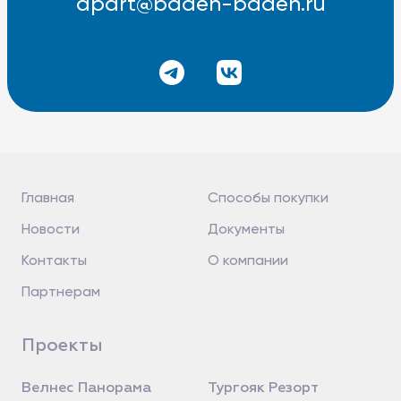
apart@baden-baden.ru
Главная
Способы покупки
Новости
Документы
Контакты
О компании
Партнерам
Проекты
Велнес Панорама
Тургояк Резорт