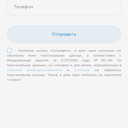
Телефон
Отправить
- Нажимая кнопку «Отправить», я даю свое согласие на
обработку моих персональных данных, в соответствии с
Федеральным законом от 27.07.2006 года №152-ФЗ «О
персональных данных», на условиях и для целей, определенных в
Политике конфиденциальности
и
Согласии
на обработку
персональных данных. Также я даю свое согласие на обработку
«cookie»