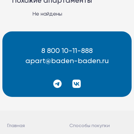
Похожие апартаменты
Баден-Баден Таватуй
The Therme
Не найдены
8 800 10-11-888
apart@baden-baden.ru
8 800 10-11-888
apart@baden-baden.ru
Главная
Способы покупки