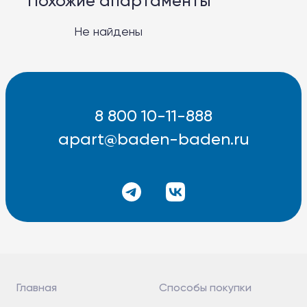
Похожие апартаменты
Баден-Баден Таватуй
The Therme
Не найдены
8 800 10-11-888
apart@baden-baden.ru
8 800 10-11-888
apart@baden-baden.ru
Главная
Способы покупки