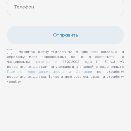
Телефон
Отправить
- Нажимая кнопку «Отправить», я даю свое согласие на
обработку моих персональных данных, в соответствии с
Федеральным законом от 27.07.2006 года №152-ФЗ «О
персональных данных», на условиях и для целей, определенных в
Политике конфиденциальности
и
Согласии
на обработку
персональных данных. Также я даю свое согласие на обработку
«cookie»