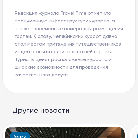
Баден-Баден Таватуй
The Therme
Редакция журнала Travel Time отметила
продуманную инфраструктуру курорта, а
8 800 10-11-888
также современные номера для размещения
гостей. К слову, челябинский курорт давно
apart@baden-baden.ru
стал местом притяжения путешественников
из центральных регионов нашей страны.
Туристы ценят расположение курорта и
широкие возможности для проведения
качественного досуга.
Другие новости
Акции