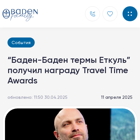
События
Главная
“Баден-Баден термы Еткуль”
Новости
получил награду Travel Time
Контакты
Awards
О компании
обновлено: 11:50 30.04.2025
11 апреля 2025
Способы покупки
Документы
Партнерам