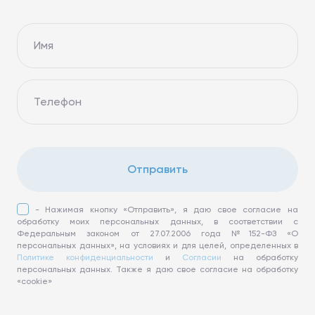
Имя
Телефон
Отправить
- Нажимая кнопку «Отправить», я даю свое согласие на
обработку моих персональных данных, в соответствии с
Федеральным законом от 27.07.2006 года №152-ФЗ «О
персональных данных», на условиях и для целей, определенных в
Политике конфиденциальности
и
Согласии
на обработку
персональных данных. Также я даю свое согласие на обработку
«cookie»