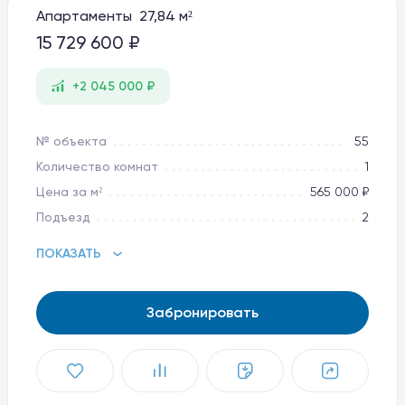
Апартаменты 27,84 м²
Баден-Баден Таватуй
The Therme
15 729 600 ₽
8 800 10-11-888
+2 045 000 ₽
apart@baden-baden.ru
№ объекта
55
Количество комнат
1
Цена за м²
565 000 ₽
Подъезд
2
ПОКАЗАТЬ
Забронировать