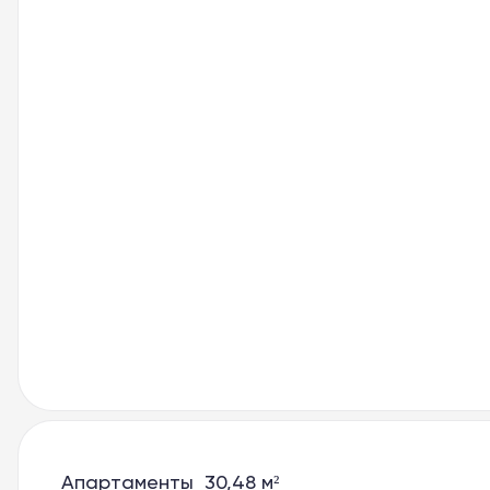
Проекты
Велнес Панорама
Фабрика отдыха
Баден-Баден Таватуй
Увильды Резорт
8 800 10-11-888
apart@baden-baden.ru
Апартаменты 30,48 м²