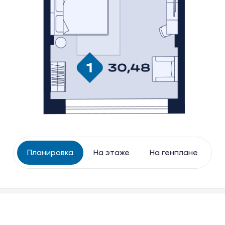
Тургояк Резорт
Баден-Баден Еткуль
The Therme
Планировка
На этаже
На генплане